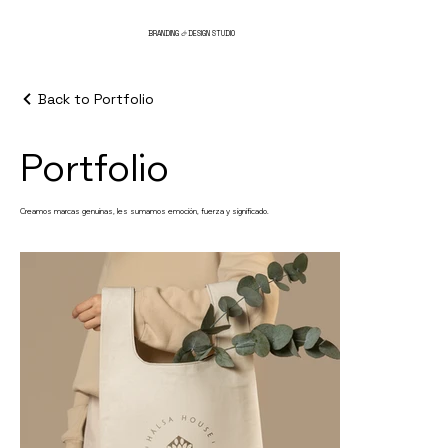
BRANDING
DESIGN STUDIO
&
Back to Portfolio
Portfolio
Creamos marcas genuinas, les sumamos emoción, fuerza y significado.